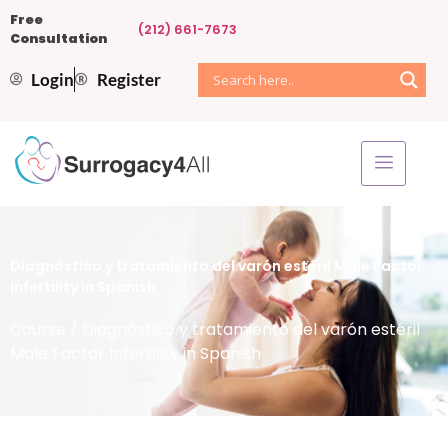
Free
(212) 661-7673
Consultation
Login
Register
Diagnóstico y tratamiento del varón estéril Male Factor
Infertility in Spanish
Course
/ Diagnóstico y tratamiento del varón estéril
Male Factor Infertility in Spanish